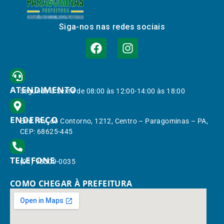
Siga-nos nas redes sociais
ATENDIMENTO
Segunda à Sexta de 08:00 às 12:00-14:00 às 18:00
ENDEREÇO
End.: Av. do Contorno, 1212, Centro – Paragominas – PA,
CEP: 68625-445
TELEFONE
(91) 98309-0035
COMO CHEGAR À PREFEITURA