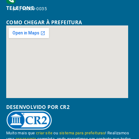
TELEFONE
(91) 98309-0035
COMO CHEGAR À PREFEITURA
DESENVOLVIDO POR CR2
Muito mais que
criar site
ou
sistema para prefeituras
! Realizamos
uma
assessoria
completa, onde garantimos em contrato que todas