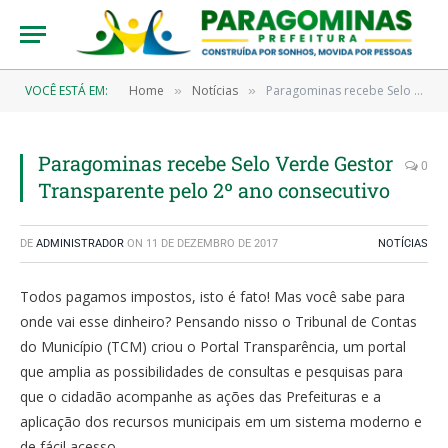
VOCÊ ESTÁ EM:
Home
Notícias
Paragominas recebe Selo Verde Gestor Transparente pelo 2º ano consecutivo
»
»
Paragominas recebe Selo Verde Gestor
0
Transparente pelo 2º ano consecutivo
DE
ADMINISTRADOR
ON
11 DE DEZEMBRO DE 2017
NOTÍCIAS
Todos pagamos impostos, isto é fato! Mas você sabe para
onde vai esse dinheiro? Pensando nisso o Tribunal de Contas
do Município (TCM) criou o Portal Transparência, um portal
que amplia as possibilidades de consultas e pesquisas para
que o cidadão acompanhe as ações das Prefeituras e a
aplicação dos recursos municipais em um sistema moderno e
de fácil acesso.