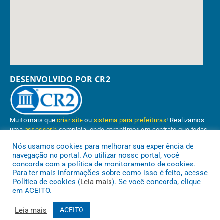
DESENVOLVIDO POR CR2
Muito mais que
criar site
ou
sistema para prefeituras
! Realizamos
uma
assessoria
completa, onde garantimos em contrato que todas
as exigências das
leis de transparência pública
serão atendidas.
Nós usamos cookies para melhorar sua experiência de
navegação no portal. Ao utilizar nosso portal, você
Conheça o
PNTP
e o
Radar da Transparência Pública
concorda com a política de monitoramento de cookies.
Para ter mais informações sobre como isso é feito, acesse
Política de cookies (
Leia mais
). Se você concorda, clique
em ACEITO.
Prefeitura Municipal de Paragominas.
Todos os direitos reservados a
Leia mais
ACEITO