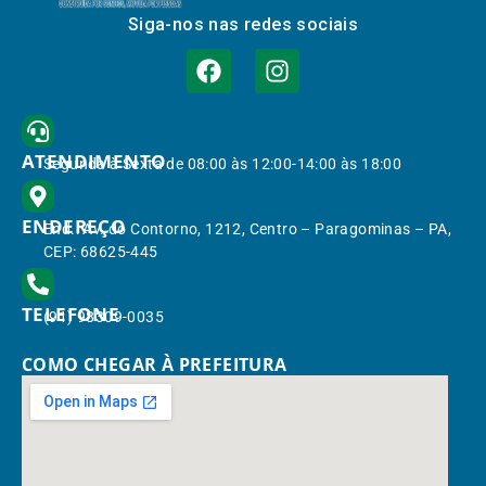
Siga-nos nas redes sociais
ATENDIMENTO
Segunda à Sexta de 08:00 às 12:00-14:00 às 18:00
ENDEREÇO
End.: Av. do Contorno, 1212, Centro – Paragominas – PA,
CEP: 68625-445
TELEFONE
(91) 98309-0035
COMO CHEGAR À PREFEITURA