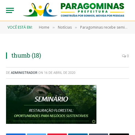
VOCÊ ESTÁ EM:
Home
Notícias
Paragominas recebe seminário “Restauração Florestal: Oportunidades para negócios sustentáveis”
»
»
thumb (18)
0
DE
ADMINISTRADOR
ON
16 DE ABRIL DE 2020