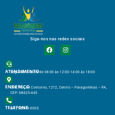
Siga-nos nas redes sociais
ATENDIMENTO
Segunda à Sexta de 08:00 às 12:00-14:00 às 18:00
ENDEREÇO
End.: Av. do Contorno, 1212, Centro – Paragominas – PA,
CEP: 68625-445
TELEFONE
(91) 98309-0035