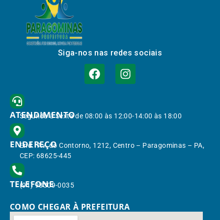
Siga-nos nas redes sociais
ATENDIMENTO
Segunda à Sexta de 08:00 às 12:00-14:00 às 18:00
ENDEREÇO
End.: Av. do Contorno, 1212, Centro – Paragominas – PA,
CEP: 68625-445
TELEFONE
(91) 98309-0035
COMO CHEGAR À PREFEITURA