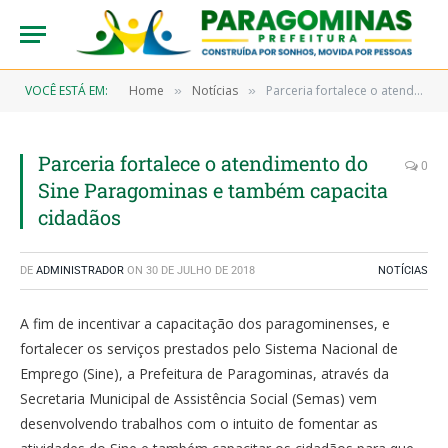
VOCÊ ESTÁ EM:
Home
Notícias
Parceria fortalece o atendimento do Sine Paragominas e também capacita cidadãos
»
»
Parceria fortalece o atendimento do
0
Sine Paragominas e também capacita
cidadãos
DE
ADMINISTRADOR
ON
30 DE JULHO DE 2018
NOTÍCIAS
A fim de incentivar a capacitação dos paragominenses, e
fortalecer os serviços prestados pelo Sistema Nacional de
Emprego (Sine), a Prefeitura de Paragominas, através da
Secretaria Municipal de Assistência Social (Semas) vem
desenvolvendo trabalhos com o intuito de fomentar as