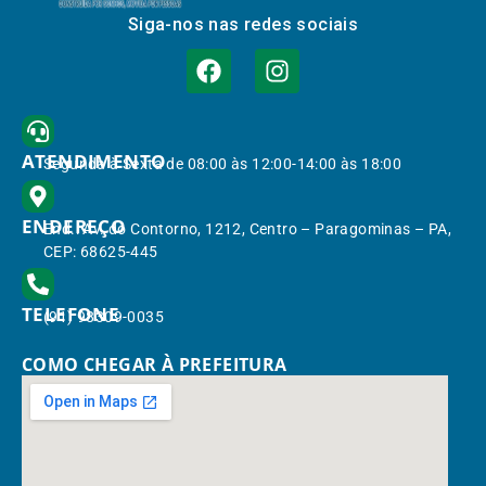
Siga-nos nas redes sociais
ATENDIMENTO
Segunda à Sexta de 08:00 às 12:00-14:00 às 18:00
ENDEREÇO
End.: Av. do Contorno, 1212, Centro – Paragominas – PA,
CEP: 68625-445
TELEFONE
(91) 98309-0035
COMO CHEGAR À PREFEITURA