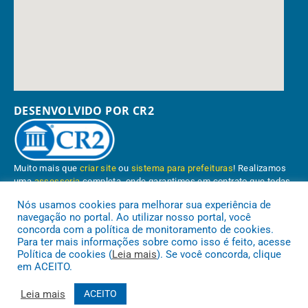
DESENVOLVIDO POR CR2
Muito mais que
criar site
ou
sistema para prefeituras
! Realizamos
uma
assessoria
completa, onde garantimos em contrato que todas
as exigências das
leis de transparência pública
serão atendidas.
Nós usamos cookies para melhorar sua experiência de
navegação no portal. Ao utilizar nosso portal, você
Conheça o
PNTP
e o
Radar da Transparência Pública
concorda com a política de monitoramento de cookies.
Para ter mais informações sobre como isso é feito, acesse
Política de cookies (
Leia mais
). Se você concorda, clique
em ACEITO.
Prefeitura Municipal de Paragominas.
Todos os direitos reservados a
Leia mais
ACEITO