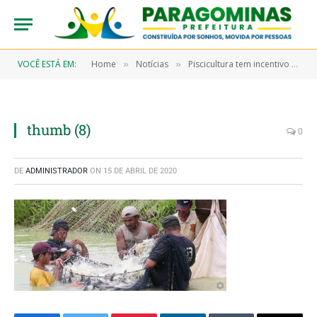
VOCÊ ESTÁ EM:
Home
Notícias
Piscicultura tem incentivo direto na produção por parte da Prefeitura de Paragominas
»
»
thumb (8)
0
DE
ADMINISTRADOR
ON
15 DE ABRIL DE 2020