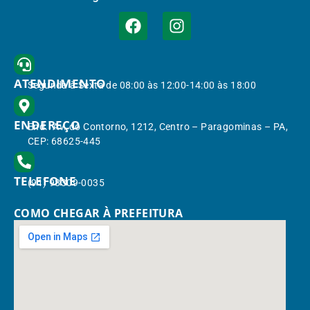
ATENDIMENTO
Segunda à Sexta de 08:00 às 12:00-14:00 às 18:00
ENDEREÇO
End.: Av. do Contorno, 1212, Centro – Paragominas – PA,
CEP: 68625-445
TELEFONE
(91) 98309-0035
COMO CHEGAR À PREFEITURA