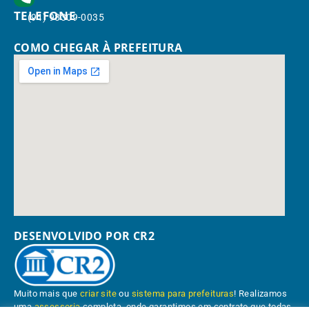
TELEFONE
(91) 98309-0035
COMO CHEGAR À PREFEITURA
DESENVOLVIDO POR CR2
Muito mais que
criar site
ou
sistema para prefeituras
! Realizamos
uma
assessoria
completa, onde garantimos em contrato que todas