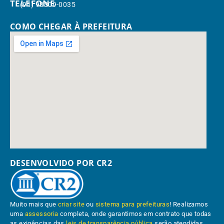
TELEFONE
(91) 98309-0035
COMO CHEGAR À PREFEITURA
DESENVOLVIDO POR CR2
Muito mais que
criar site
ou
sistema para prefeituras
! Realizamos
uma
assessoria
completa, onde garantimos em contrato que todas
as exigências das
leis de transparência pública
serão atendidas.