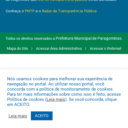
Conheça o
PNTP
e o
Radar da Transparência Pública
Prefeitura Municipal de Paragominas.
Todos os direitos reservados a
Mapa do Site
Acessar Área Administrativa
Acessar o Webmail
Nós usamos cookies para melhorar sua experiência de
navegação no portal. Ao utilizar nosso portal, você
concorda com a política de monitoramento de cookies.
Para ter mais informações sobre como isso é feito, acesse
Política de cookies (
Leia mais
). Se você concorda, clique
em ACEITO.
Leia mais
ACEITO