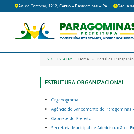
Av. do Contorno, 1212, Centro – Paragominas – PA
Seg. a se
VOCÊ ESTÁ EM:
Home
Portal da Transparên
»
ESTRUTURA ORGANIZACIONAL
Organograma
Agência de Saneamento de Paragominas
Gabinete do Prefeito
Secretaria Municipal de Administração e 