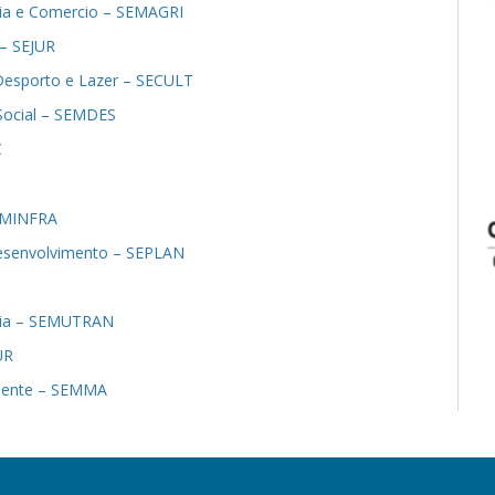
stria e Comercio – SEMAGRI
 – SEJUR
 Desporto e Lazer – SECULT
 Social – SEMDES
C
SEMINFRA
Desenvolvimento – SEPLAN
ania – SEMUTRAN
UR
biente – SEMMA