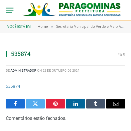
VOCÊ ESTÁ EM:
Home
Secretaria Municipal do Verde e Meio Ambiente – SEMMA
»
535874
0
DE
ADMINISTRADOR
ON
22 DE OUTUBRO DE 2024
535874
Facebook
Twitter
Pinterest
LinkedIn
Tumblr
Email
Comentários estão fechados.