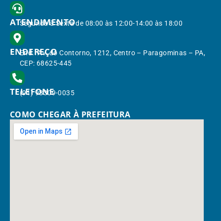
ATENDIMENTO
Segunda à Sexta de 08:00 às 12:00-14:00 às 18:00
ENDEREÇO
End.: Av. do Contorno, 1212, Centro – Paragominas – PA,
CEP: 68625-445
TELEFONE
(91) 98309-0035
COMO CHEGAR À PREFEITURA