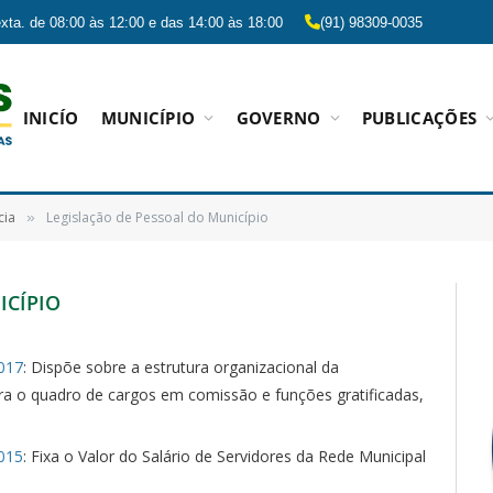
xta. de 08:00 às 12:00 e das 14:00 às 18:00
(91) 98309-0035
INICÍO
MUNICÍPIO
GOVERNO
PUBLICAÇÕES
cia
Legislação de Pessoal do Município
»
ICÍPIO
017
: Dispõe sobre a estrutura organizacional da
ura o quadro de cargos em comissão e funções gratificadas,
015
: Fixa o Valor do Salário de Servidores da Rede Municipal