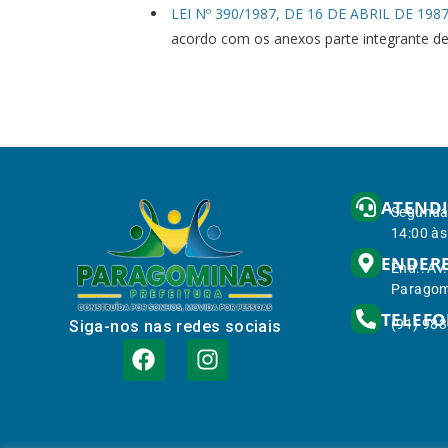
LEI Nº 390/1987, DE 16 DE ABRIL DE 198
acordo com os anexos parte integrante de
ATEND
Segunda 
14:00 às
ENDER
End.: Av
Paragom
TELEF
(91) 98
Siga-nos nas redes sociais