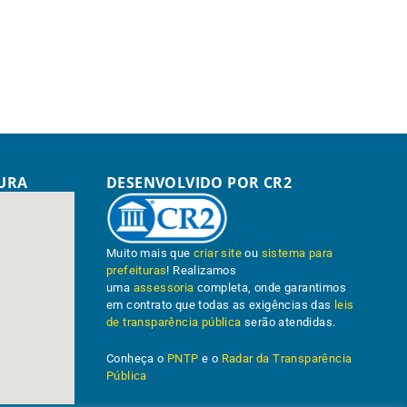
TURA
DESENVOLVIDO POR CR2
Muito mais que
criar site
ou
sistema para
prefeituras
! Realizamos
uma
assessoria
completa, onde garantimos
em contrato que todas as exigências das
leis
de transparência pública
serão atendidas.
Conheça o
PNTP
e o
Radar da Transparência
Pública