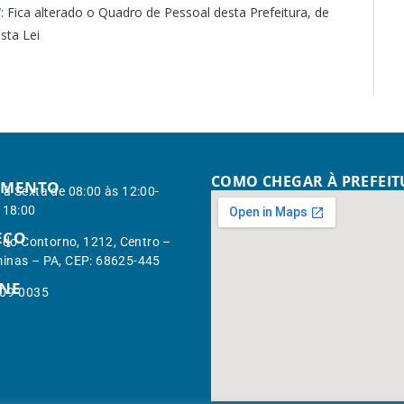
7
: Fica alterado o Quadro de Pessoal desta Prefeitura, de
sta Lei
COMO CHEGAR À PREFEI
IMENTO
à Sexta de 08:00 às 12:00-
 18:00
EÇO
. do Contorno, 1212, Centro –
inas – PA, CEP: 68625-445
ONE
309-0035