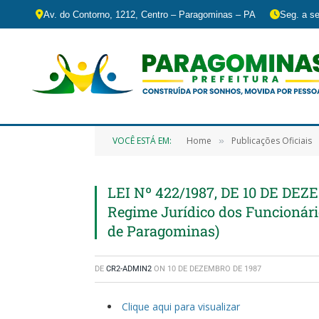
Av. do Contorno, 1212, Centro – Paragominas – PA
Seg. a se
VOCÊ ESTÁ EM:
Home
Publicações Oficiais
»
LEI Nº 422/1987, DE 10 DE DEZ
Regime Jurídico dos Funcionári
de Paragominas)
DE
CR2-ADMIN2
ON
10 DE DEZEMBRO DE 1987
Clique aqui para visualizar