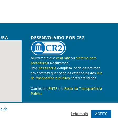
TURA
DESENVOLVIDO POR CR2
Muito mais que
criar site
ou
sistema para
prefeituras
! Realizamos
uma
assessoria
completa, onde garantimos
em contrato que todas as exigências das
leis
de transparência pública
serão atendidas.
Conheça o
PNTP
e o
Radar da Transparência
Pública
ca de
Leia mais
ACEITO