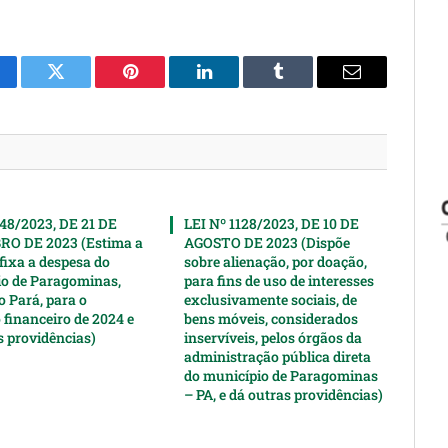
cebook
Twitter
Pinterest
LinkedIn
Tumblr
Email
148/2023, DE 21 DE
LEI Nº 1128/2023, DE 10 DE
O DE 2023 (Estima a
AGOSTO DE 2023 (Dispõe
 fixa a despesa do
sobre alienação, por doação,
o de Paragominas,
para fins de uso de interesses
o Pará, para o
exclusivamente sociais, de
 financeiro de 2024 e
bens móveis, considerados
s providências)
inservíveis, pelos órgãos da
administração pública direta
do município de Paragominas
– PA, e dá outras providências)