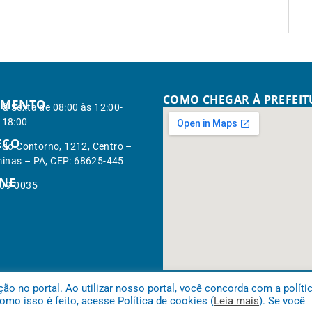
COMO CHEGAR À PREFEI
IMENTO
à Sexta de 08:00 às 12:00-
 18:00
EÇO
. do Contorno, 1212, Centro –
inas – PA, CEP: 68625-445
ONE
309-0035
 no portal. Ao utilizar nosso portal, você concorda com a políti
mo isso é feito, acesse Política de cookies (
Leia mais
). Se você