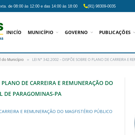
xta. de 08:00 às 12:00 e das 14:00 às 18:00
(91) 98309-0035
INICÍO
MUNICÍPIO
GOVERNO
PUBLICAÇÕES
l do Município
LEI N° 342.2002 – DISPÕE SOBRE O PLANO DE CARREIRA E REMUNERAÇÃ
»
E O PLANO DE CARREIRA E REMUNERAÇÃO DO
AL DE PARAGOMINAS-PA
DE CARREIRA E REMUNERAÇÃO DO MAGFISTÉRIO PÚBLICO