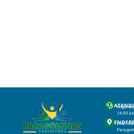
ATEND
Segunda 
14:00 às
ENDER
End.: Av
Paragom