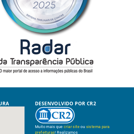
TURA
DESENVOLVIDO POR CR2
Muito mais que
criar site
ou
sistema para
prefeituras
! Realizamos