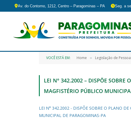
Av. do Contorno, 1212, Centro – Paragominas – PA
Seg. a se
VOCÊ ESTÁ EM:
Home
Legislação de Pessoa
»
LEI N° 342.2002 – DISPÕE SOBR
MAGFISTÉRIO PÚBLICO MUNICIP
LEI N° 342.2002 - DISPÕE SOBRE O PLANO 
MUNICIPAL DE PARAGOMINAS-PA