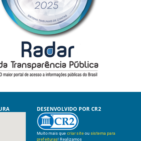
TURA
DESENVOLVIDO POR CR2
Muito mais que
criar site
ou
sistema para
prefeituras
! Realizamos