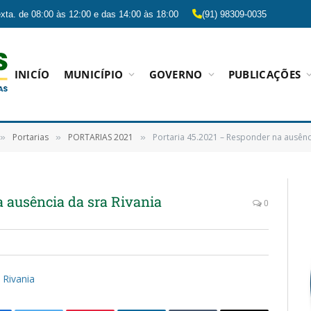
xta. de 08:00 às 12:00 e das 14:00 às 18:00
(91) 98309-0035
INICÍO
MUNICÍPIO
GOVERNO
PUBLICAÇÕES
Portarias
PORTARIAS 2021
Portaria 45.2021 – Responder na ausênci
»
»
»
a ausência da sra Rivania
0
 Rivania