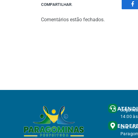
COMPARTILHAR.
Fa
Comentários estão fechados.
ATEND
Segunda 
14:00 às
ENDER
End.: Av
Paragom