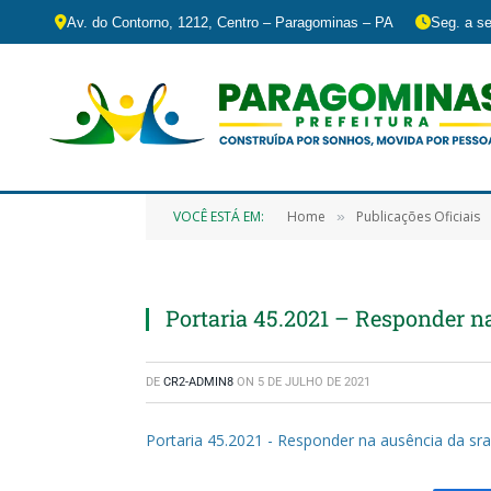
Av. do Contorno, 1212, Centro – Paragominas – PA
Seg. a se
VOCÊ ESTÁ EM:
Home
Publicações Oficiais
»
Portaria 45.2021 – Responder n
DE
CR2-ADMIN8
ON
5 DE JULHO DE 2021
Portaria 45.2021 - Responder na ausência da sra