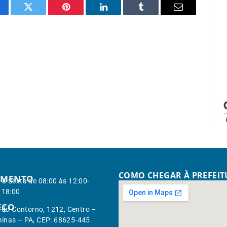
cebook
Twitter
Pinterest
LinkedIn
Tumblr
Email
COMO CHEGAR À PREFEI
IMENTO
à Sexta de 08:00 às 12:00-
 18:00
EÇO
. do Contorno, 1212, Centro –
inas – PA, CEP: 68625-445