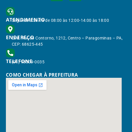
ATENDIMENTO
Segunda à Sexta de 08:00 às 12:00-14:00 às 18:00
ENDEREÇO
End.: Av. do Contorno, 1212, Centro – Paragominas – PA,
CEP: 68625-445
TELEFONE
(91) 98309-0035
COMO CHEGAR À PREFEITURA