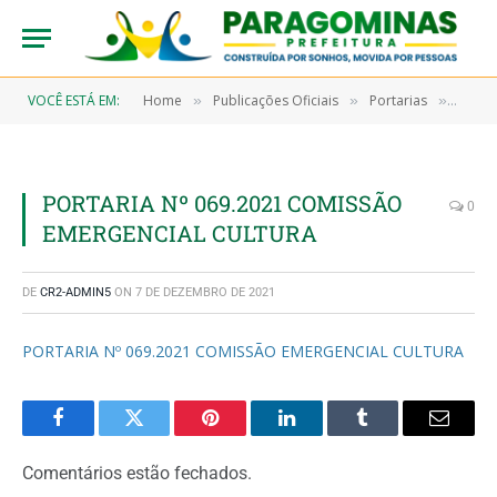
VOCÊ ESTÁ EM:
Home
Publicações Oficiais
Portarias
PORTA
»
»
»
PORTARIA Nº 069.2021 COMISSÃO
0
EMERGENCIAL CULTURA
DE
CR2-ADMIN5
ON
7 DE DEZEMBRO DE 2021
PORTARIA Nº 069.2021 COMISSÃO EMERGENCIAL CULTURA
Facebook
Twitter
Pinterest
LinkedIn
Tumblr
Email
Comentários estão fechados.