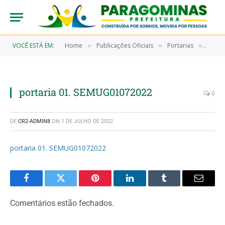
VOCÊ ESTÁ EM:
Home
Publicações Oficiais
Portarias
PORTA
»
»
»
portaria 01. SEMUG01072022
0
DE
CR2-ADMIN8
ON
1 DE JULHO DE 2022
portaria 01. SEMUG01072022
Facebook
Twitter
Pinterest
LinkedIn
Tumblr
Email
Comentários estão fechados.