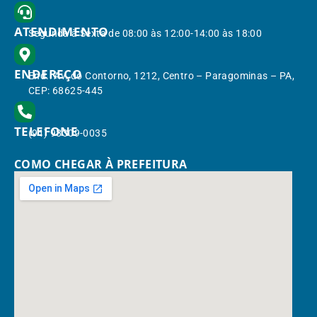
ATENDIMENTO
Segunda à Sexta de 08:00 às 12:00-14:00 às 18:00
ENDEREÇO
End.: Av. do Contorno, 1212, Centro – Paragominas – PA,
CEP: 68625-445
TELEFONE
(91) 98309-0035
COMO CHEGAR À PREFEITURA