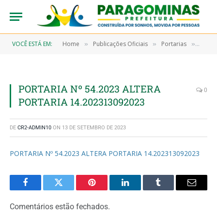
VOCÊ ESTÁ EM:
Home
Publicações Oficiais
Portarias
PORTA
»
»
»
PORTARIA Nº 54.2023 ALTERA
0
PORTARIA 14.202313092023
DE
CR2-ADMIN10
ON
13 DE SETEMBRO DE 2023
PORTARIA Nº 54.2023 ALTERA PORTARIA 14.202313092023
Facebook
Twitter
Pinterest
LinkedIn
Tumblr
Email
Comentários estão fechados.