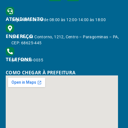
ATENDIMENTO
Segunda à Sexta de 08:00 às 12:00-14:00 às 18:00
ENDEREÇO
End.: Av. do Contorno, 1212, Centro – Paragominas – PA,
CEP: 68625-445
TELEFONE
(91) 98309-0035
COMO CHEGAR À PREFEITURA