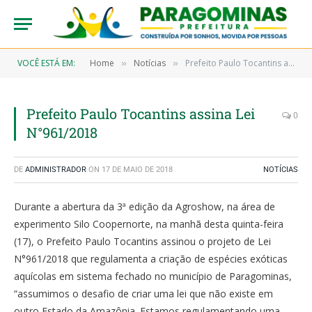
VOCÊ ESTÁ EM:
Home
Notícias
Prefeito Paulo Tocantins assina Lei N°961/2018
»
»
Prefeito Paulo Tocantins assina Lei
0
N°961/2018
DE
ADMINISTRADOR
ON
17 DE MAIO DE 2018
NOTÍCIAS
Durante a abertura da 3ª edição da Agroshow, na área de
experimento Silo Coopernorte, na manhã desta quinta-feira
(17), o Prefeito Paulo Tocantins assinou o projeto de Lei
N°961/2018 que regulamenta a criação de espécies exóticas
aquícolas em sistema fechado no município de Paragominas,
“assumimos o desafio de criar uma lei que não existe em
outro Estado da Amazônia. Estamos regulamentando uma