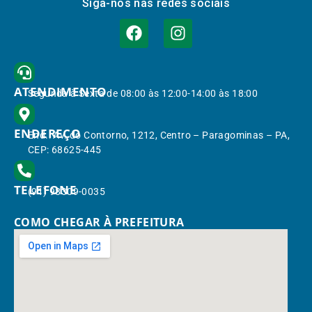
Siga-nos nas redes sociais
ATENDIMENTO
Segunda à Sexta de 08:00 às 12:00-14:00 às 18:00
ENDEREÇO
End.: Av. do Contorno, 1212, Centro – Paragominas – PA,
CEP: 68625-445
TELEFONE
(91) 98309-0035
COMO CHEGAR À PREFEITURA