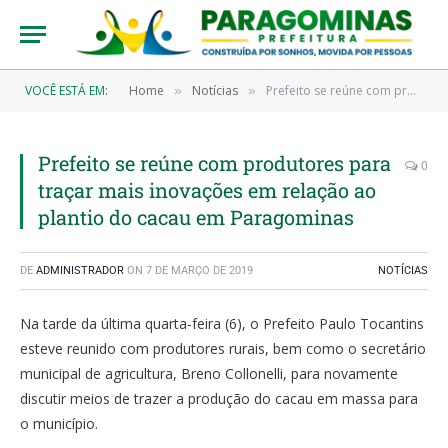
VOCÊ ESTÁ EM:
Home
Notícias
Prefeito se reúne com produtores para traçar mais inovações em relação ao plantio do cacau em Paragominas
»
»
Prefeito se reúne com produtores para
0
traçar mais inovações em relação ao
plantio do cacau em Paragominas
DE
ADMINISTRADOR
ON
7 DE MARÇO DE 2019
NOTÍCIAS
Na tarde da última quarta-feira (6), o Prefeito Paulo Tocantins
esteve reunido com produtores rurais, bem como o secretário
municipal de agricultura, Breno Collonelli, para novamente
discutir meios de trazer a produção do cacau em massa para
o município.