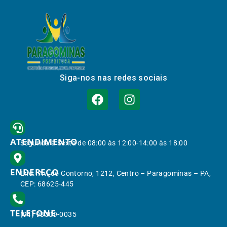
Siga-nos nas redes sociais
ATENDIMENTO
Segunda à Sexta de 08:00 às 12:00-14:00 às 18:00
ENDEREÇO
End.: Av. do Contorno, 1212, Centro – Paragominas – PA,
CEP: 68625-445
TELEFONE
(91) 98309-0035