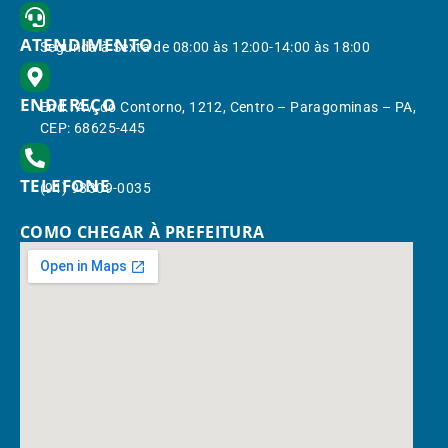
ATENDIMENTO
Segunda à Sexta de 08:00 às 12:00-14:00 às 18:00
ENDEREÇO
End.: Av. do Contorno, 1212, Centro – Paragominas – PA,
CEP: 68625-445
TELEFONE
(91) 98309-0035
COMO CHEGAR À PREFEITURA