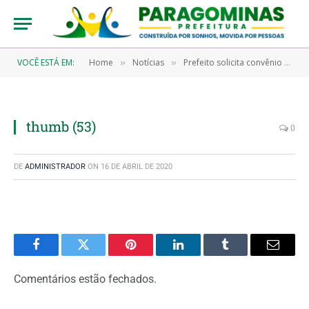
VOCÊ ESTÁ EM:
Home
Notícias
Prefeito solicita convênio com órgão responsável pelo cacau no Brasil
»
»
thumb (53)
0
DE
ADMINISTRADOR
ON
16 DE ABRIL DE 2020
Facebook
Twitter
Pinterest
LinkedIn
Tumblr
Email
Comentários estão fechados.