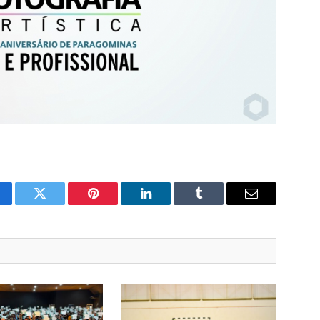
cebook
Twitter
Pinterest
LinkedIn
Tumblr
Email