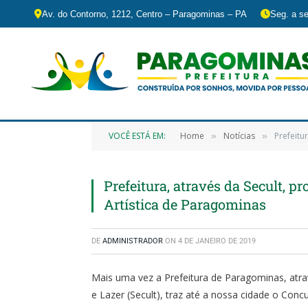
Av. do Contorno, 1212, Centro – Paragominas – PA
Seg. a se
VOCÊ ESTÁ EM:
Home
Notícias
Prefeitu
»
»
Prefeitura, através da Secult, p
Artística de Paragominas
DE
ADMINISTRADOR
ON
4 DE JANEIRO DE 2019
Mais uma vez a Prefeitura de Paragominas, atra
e Lazer (Secult), traz até a nossa cidade o Conc