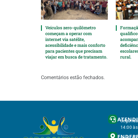
Veículos zero-quilômetro
Formaçã
começam a operar com
qualifico
internet via satélite,
acompan
acessibilidade e mais conforto
deficiên
para pacientes que precisam
escolare
viajar em busca de tratamento.
rural.
Comentários estão fechados.
ATEND
Segunda 
14:00 às
ENDER