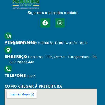
Siga-nos nas redes sociais
ATENDIMENTO
Segunda à Sexta de 08:00 às 12:00-14:00 às 18:00
ENDEREÇO
End.: Av. do Contorno, 1212, Centro – Paragominas – PA,
CEP: 68625-445
TELEFONE
(91) 98309-0035
COMO CHEGAR À PREFEITURA