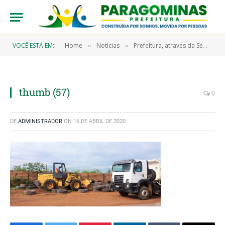
VOCÊ ESTÁ EM:
Home
Notícias
Prefeitura, através da Sems e Seminfra, faz o recolhimento de pneus despejados de forma irregular
»
»
thumb (57)
0
DE
ADMINISTRADOR
ON
16 DE ABRIL DE 2020