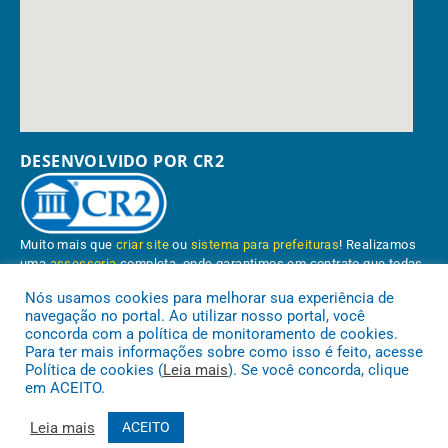
DESENVOLVIDO POR CR2
Muito mais que
criar site
ou
sistema para prefeituras
! Realizamos
uma
assessoria
completa, onde garantimos em contrato que todas
as exigências das
leis de transparência pública
serão atendidas.
Nós usamos cookies para melhorar sua experiência de
navegação no portal. Ao utilizar nosso portal, você
Conheça o
PNTP
e o
Radar da Transparência Pública
concorda com a política de monitoramento de cookies.
Para ter mais informações sobre como isso é feito, acesse
Política de cookies (
Leia mais
). Se você concorda, clique
em ACEITO.
Prefeitura Municipal de Paragominas.
Todos os direitos reservados a
Leia mais
ACEITO