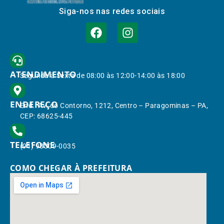
Siga-nos nas redes sociais
ATENDIMENTO
Segunda à Sexta de 08:00 às 12:00-14:00 às 18:00
ENDEREÇO
End.: Av. do Contorno, 1212, Centro – Paragominas – PA,
CEP: 68625-445
TELEFONE
(91) 98309-0035
COMO CHEGAR À PREFEITURA