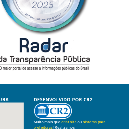
TURA
DESENVOLVIDO POR CR2
Muito mais que
criar site
ou
sistema para
prefeituras
! Realizamos