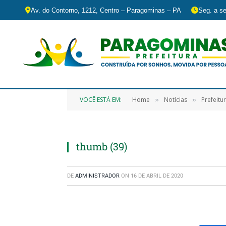
Av. do Contorno, 1212, Centro – Paragominas – PA
Seg. a se
VOCÊ ESTÁ EM:
Home
Notícias
Prefeit
»
»
thumb (39)
DE
ADMINISTRADOR
ON
16 DE ABRIL DE 2020