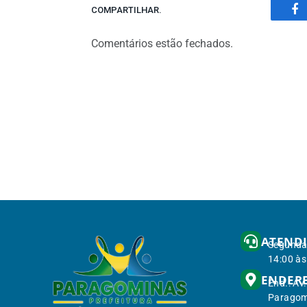
COMPARTILHAR.
Fa
Comentários estão fechados.
ATEND
Segunda 
14:00 às
ENDER
End.: Av
Paragom