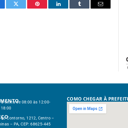
cebook
Twitter
Pinterest
LinkedIn
Tumblr
Email
COMO CHEGAR À PREFEI
IMENTO
à Sexta de 08:00 às 12:00-
 18:00
EÇO
. do Contorno, 1212, Centro –
inas – PA, CEP: 68625-445