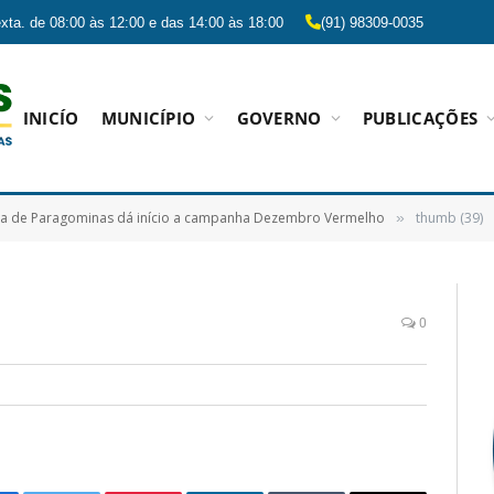
xta. de 08:00 às 12:00 e das 14:00 às 18:00
(91) 98309-0035
INICÍO
MUNICÍPIO
GOVERNO
PUBLICAÇÕES
ura de Paragominas dá início a campanha Dezembro Vermelho
thumb (39)
»
0