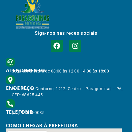
Siga-nos nas redes sociais
ATENDIMENTO
Segunda à Sexta de 08:00 às 12:00-14:00 às 18:00
ENDEREÇO
End.: Av. do Contorno, 1212, Centro – Paragominas – PA,
CEP: 68625-445
TELEFONE
(91) 98309-0035
COMO CHEGAR À PREFEITURA