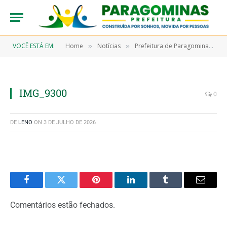
VOCÊ ESTÁ EM:
Home
Notícias
Prefeitura de Paragominas realiza mais de 750 cirurgias oftalmológicas e reduz fila de espera por procedimentos
»
»
IMG_9300
0
DE
LENO
ON
3 DE JULHO DE 2026
Facebook
Twitter
Pinterest
LinkedIn
Tumblr
Email
Comentários estão fechados.