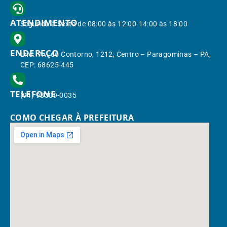
ATENDIMENTO
Segunda à Sexta de 08:00 às 12:00-14:00 às 18:00
ENDEREÇO
End.: Av. do Contorno, 1212, Centro – Paragominas – PA,
CEP: 68625-445
TELEFONE
(91) 98309-0035
COMO CHEGAR À PREFEITURA