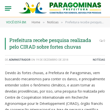
VOCÊ ESTÁ EM:
Home
Notícias
Prefeitura recebe pesquisa realizada pelo CIRAD sobre fortes chuvas
»
»
Prefeitura recebe pesquisa realizada
0
pelo CIRAD sobre fortes chuvas
DE
ADMINISTRADOR
ON
19 DE DEZEMBRO DE 2018
NOTÍCIAS
Devido às fortes chuvas, a Prefeitura de Paragominas, vem
buscando mecanismos para conter os danos, e principalmente
entender sobre o fenômeno climático, e assim tomar as
devidas providências, por isso, uma pesquisa foi realizada pelo
Centre de Coopération Internationale em Recherche
Agronomique pour le Développement (CIRAD), órgão francês
de cooperação internacional na área de pesquisa científica