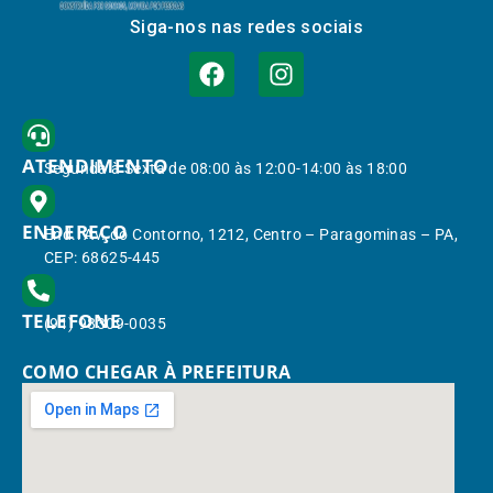
Siga-nos nas redes sociais
ATENDIMENTO
Segunda à Sexta de 08:00 às 12:00-14:00 às 18:00
ENDEREÇO
End.: Av. do Contorno, 1212, Centro – Paragominas – PA,
CEP: 68625-445
TELEFONE
(91) 98309-0035
COMO CHEGAR À PREFEITURA