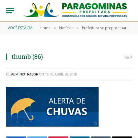
VOCÊ ESTÁ EM:
Home
Notícias
Prefeitura se prepara para enfrentar a passagem do fenômeno “La Niña”
»
»
thumb (86)
0
DE
ADMINISTRADOR
ON
16 DE ABRIL DE 2020