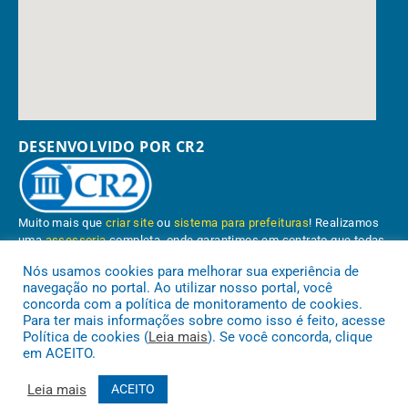
DESENVOLVIDO POR CR2
Muito mais que
criar site
ou
sistema para prefeituras
! Realizamos
uma
assessoria
completa, onde garantimos em contrato que todas
as exigências das
leis de transparência pública
serão atendidas.
Nós usamos cookies para melhorar sua experiência de
navegação no portal. Ao utilizar nosso portal, você
Conheça o
PNTP
e o
Radar da Transparência Pública
concorda com a política de monitoramento de cookies.
Para ter mais informações sobre como isso é feito, acesse
Política de cookies (
Leia mais
). Se você concorda, clique
em ACEITO.
Prefeitura Municipal de Paragominas.
Todos os direitos reservados a
Leia mais
ACEITO