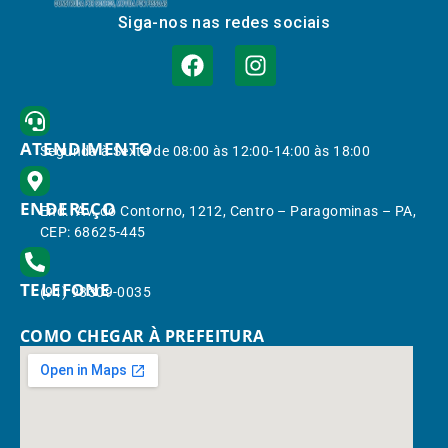
Siga-nos nas redes sociais
ATENDIMENTO
Segunda à Sexta de 08:00 às 12:00-14:00 às 18:00
ENDEREÇO
End.: Av. do Contorno, 1212, Centro – Paragominas – PA,
CEP: 68625-445
TELEFONE
(91) 98309-0035
COMO CHEGAR À PREFEITURA