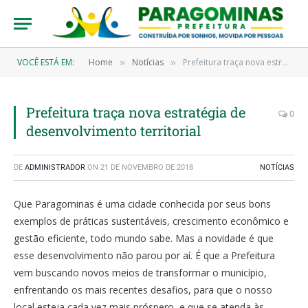
VOCÊ ESTÁ EM:
Home
Notícias
Prefeitura traça nova estratégia de desenvolvimento territorial
»
»
Prefeitura traça nova estratégia de
0
desenvolvimento territorial
DE
ADMINISTRADOR
ON
21 DE NOVEMBRO DE 2018
NOTÍCIAS
Que Paragominas é uma cidade conhecida por seus bons
exemplos de práticas sustentáveis, crescimento econômico e
gestão eficiente, todo mundo sabe. Mas a novidade é que
esse desenvolvimento não parou por aí. É que a Prefeitura
vem buscando novos meios de transformar o município,
enfrentando os mais recentes desafios, para que o nosso
local esteja cada vez mais próspero, e que se atenda às