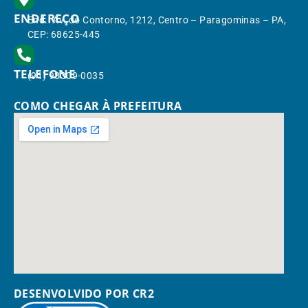
ENDEREÇO
End.: Av. do Contorno, 1212, Centro – Paragominas – PA,
CEP: 68625-445
TELEFONE
(91) 98309-0035
COMO CHEGAR À PREFEITURA
DESENVOLVIDO POR CR2