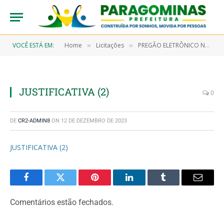
VOCÊ ESTÁ EM:
Home
Licitações
PREGÃO ELETRÔNICO N° 9/2022-00089-SRP (AQUISIÇÃO DE MATERIAL E EQUIPAMENTOS HOSPITALARES E OUTROS MATERIAIS DE CONSUMO, OBJETIVANDO ATENDER O HOSPITAL MUNICIPAL E UNIDADE DE PRONTO ATENDIMENTO/PA)
»
»
JUSTIFICATIVA (2)
0
DE
CR2-ADMIN8
ON
12 DE DEZEMBRO DE 2023
JUSTIFICATIVA (2)
Facebook
Twitter
Pinterest
LinkedIn
Tumblr
Email
Comentários estão fechados.