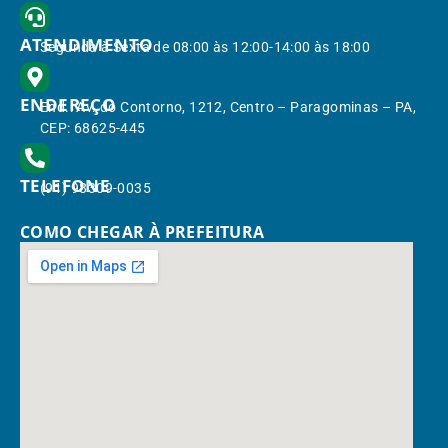
ATENDIMENTO
Segunda à Sexta de 08:00 às 12:00-14:00 às 18:00
ENDEREÇO
End.: Av. do Contorno, 1212, Centro – Paragominas – PA,
CEP: 68625-445
TELEFONE
(91) 98309-0035
COMO CHEGAR À PREFEITURA