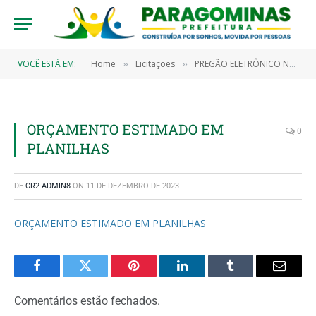
VOCÊ ESTÁ EM:
Home
Licitações
PREGÃO ELETRÔNICO N° 9/2022-00094-SRP (AQUISIÇÃO DE GÊNEROS ALIMENTICIOS, PERECÍVEIS E NÃO PERECÍVEIS DESTINADOS A ATENDER AOS PROGRAMAS DE ALIMENTAÇÃO ESCOLAR (PNAE), DE JOVENS E ADULTOS (EJA) E ALIEMNTAÇÃO ESCOLAR INDÍGENA (PNAI), ENSINO DE TEMPO INTEGRAL E CENTROS MUNICIPAIS DE EDUCAÇÃO INFANTIL DESTE MUNICIPIO)
»
»
ORÇAMENTO ESTIMADO EM
0
PLANILHAS
DE
CR2-ADMIN8
ON
11 DE DEZEMBRO DE 2023
ORÇAMENTO ESTIMADO EM PLANILHAS
Facebook
Twitter
Pinterest
LinkedIn
Tumblr
Email
Comentários estão fechados.