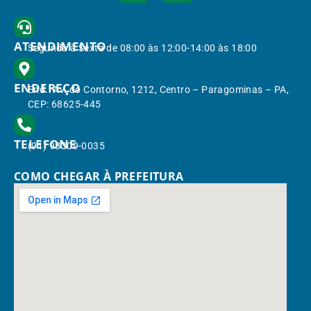
ATENDIMENTO
Segunda à Sexta de 08:00 às 12:00-14:00 às 18:00
ENDEREÇO
End.: Av. do Contorno, 1212, Centro – Paragominas – PA,
CEP: 68625-445
TELEFONE
(91) 98309-0035
COMO CHEGAR À PREFEITURA