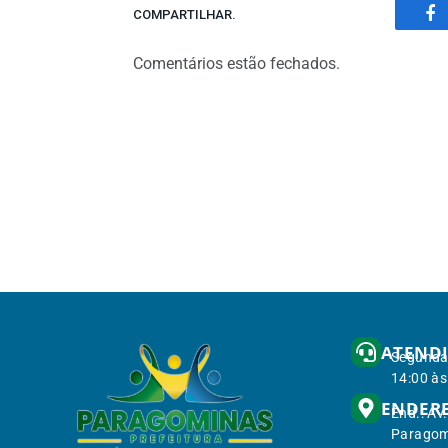
COMPARTILHAR.
Fa
Comentários estão fechados.
ATEND
Segunda 
14:00 às
ENDER
End.: Av
Paragom