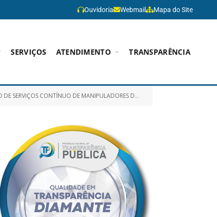
Ouvidoria
Webmail
Mapa do Site
SERVIÇOS
ATENDIMENTO
TRANSPARÊNCIA
R, PARA ATENDER AS ESCOLAS DA REDE MUNICIPAL DE ENSINO DAS ZONAS URBANA, RURAL E ÁREAS INDÍGENAS)