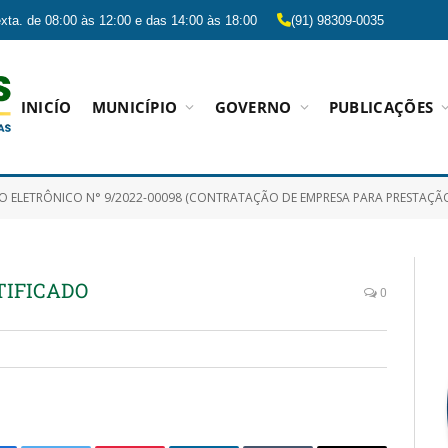
xta. de 08:00 às 12:00 e das 14:00 às 18:00
(91) 98309-0035
INICÍO
MUNICÍPIO
GOVERNO
PUBLICAÇÕES
NICO N° 9/2022-00098 (CONTRATAÇÃO DE EMPRESA PARA PRESTAÇÃO DE SERVIÇOS CONTÍNUO DE MANIPULADORES DE ALIMENTOS, PREPARO E DISTRIBUIÇÃO DE ALIMENTAÇÃO ESCOLA
TIFICADO
0