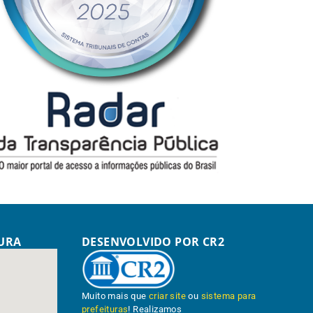
TURA
DESENVOLVIDO POR CR2
Muito mais que
criar site
ou
sistema para
prefeituras
! Realizamos