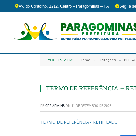
Av. do Contorno, 1212, Centro – Paragominas – PA
Seg. a se
VOCÊ ESTÁ EM:
Home
Licitações
PREGÃO ELETRÔ
»
»
TERMO DE REFERÊNCIA – RE
DE
CR2-ADMIN8
ON
11 DE DEZEMBRO DE 2023
TERMO DE REFERÊNCIA - RETIFICADO