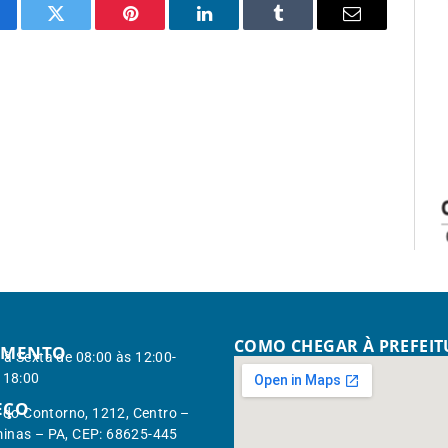
cebook
Twitter
Pinterest
LinkedIn
Tumblr
Email
COMO CHEGAR À PREFEI
IMENTO
à Sexta de 08:00 às 12:00-
 18:00
EÇO
. do Contorno, 1212, Centro –
inas – PA, CEP: 68625-445