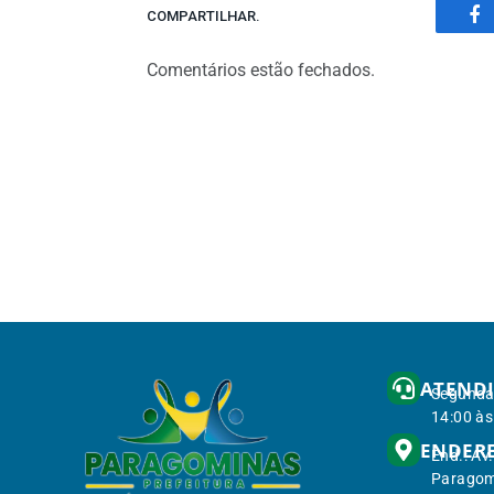
COMPARTILHAR.
Fa
Comentários estão fechados.
ATEND
Segunda 
14:00 às
ENDER
End.: Av
Paragom