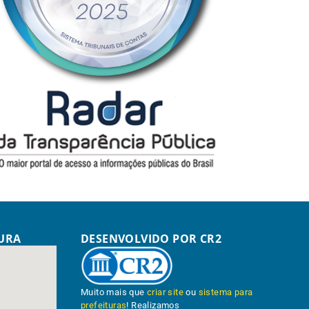
TURA
DESENVOLVIDO POR CR2
Muito mais que
criar site
ou
sistema para
prefeituras
! Realizamos