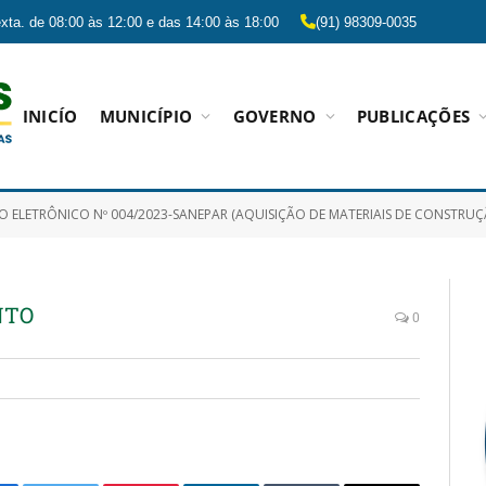
xta. de 08:00 às 12:00 e das 14:00 às 18:00
(91) 98309-0035
INICÍO
MUNICÍPIO
GOVERNO
PUBLICAÇÕES
TRÔNICO Nº 004/2023-SANEPAR (AQUISIÇÃO DE MATERIAIS DE CONSTRUÇÃO GERAL, HIDRÁULICO, BÁSICO E PERMANENTES, QUE SERÃO UTILIZADO
NTO
0