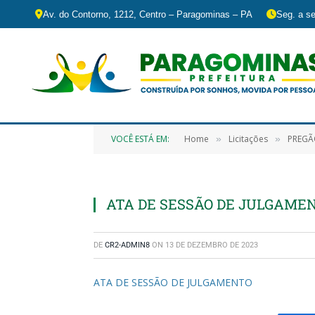
Av. do Contorno, 1212, Centro – Paragominas – PA
Seg. a se
VOCÊ ESTÁ EM:
Home
Licitações
PREGÃO ELE
»
»
ATA DE SESSÃO DE JULGAME
DE
CR2-ADMIN8
ON
13 DE DEZEMBRO DE 2023
ATA DE SESSÃO DE JULGAMENTO