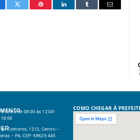
cebook
Twitter
Pinterest
LinkedIn
Tumblr
Email
COMO CHEGAR À PREFEI
IMENTO
à Sexta de 08:00 às 12:00-
 18:00
EÇO
. do Contorno, 1212, Centro –
inas – PA, CEP: 68625-445