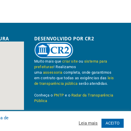
TURA
DESENVOLVIDO POR CR2
Muito mais que
criar site
ou
sistema para
prefeituras
! Realizamos
uma
assessoria
completa, onde garantimos
em contrato que todas as exigências das
leis
de transparência pública
serão atendidas.
Conheça o
PNTP
e o
Radar da Transparência
Pública
ca de
Leia mais
ACEITO
Administrativa
Acessar o Webmail