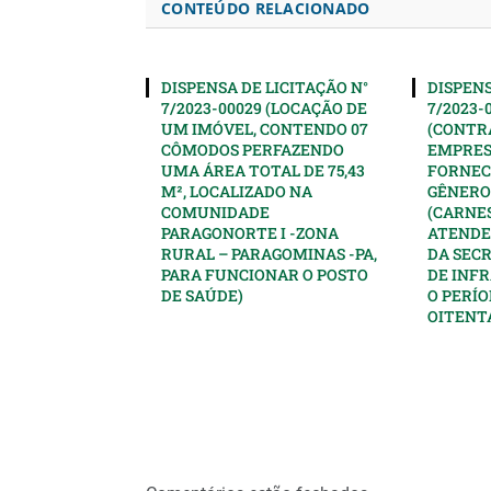
CONTEÚDO RELACIONADO
DISPENSA DE LICITAÇÃO N°
DISPENS
7/2023-00029 (LOCAÇÃO DE
7/2023-
UM IMÓVEL, CONTENDO 07
(CONTR
CÔMODOS PERFAZENDO
EMPRES
UMA ÁREA TOTAL DE 75,43
FORNEC
M², LOCALIZADO NA
GÊNERO
COMUNIDADE
(CARNES
PARAGONORTE I -ZONA
ATENDE
RURAL – PARAGOMINAS -PA,
DA SEC
PARA FUNCIONAR O POSTO
DE INF
DE SAÚDE)
O PERÍO
OITENTA