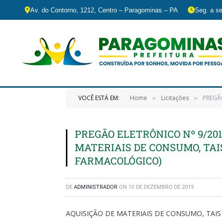
Av. do Contorno, 1212, Centro – Paragominas – PA
Seg. a se
VOCÊ ESTÁ EM:
Home
Licitações
PREGÃ
»
»
PREGÃO ELETRÔNICO Nº 9/201
MATERIAIS DE CONSUMO, TA
FARMACOLÓGICO)
DE
ADMINISTRADOR
ON
10 DE DEZEMBRO DE 2019
AQUISIÇÃO DE MATERIAIS DE CONSUMO, TA