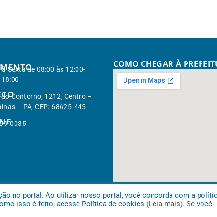
COMO CHEGAR À PREFEI
IMENTO
à Sexta de 08:00 às 12:00-
 18:00
EÇO
. do Contorno, 1212, Centro –
inas – PA, CEP: 68625-445
ONE
309-0035
 no portal. Ao utilizar nosso portal, você concorda com a políti
mo isso é feito, acesse Política de cookies (
Leia mais
). Se você
minas.
Mapa do Site
Acessar Área 