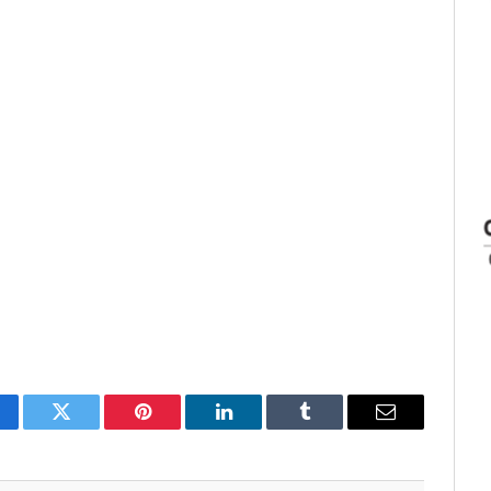
cebook
Twitter
Pinterest
LinkedIn
Tumblr
Email