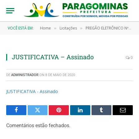
VOCÊ ESTÁ EM:
Home
Licitações
PREGÃO ELETRÔNICO Nº 9/2019-00063-SRP (AQUISIÇÃO DE MATERIAL HOSPITALAR, QUÍMICO, LABORATORIAL, DE ACONDICIONAMENTO E EMBALAGEM, DE PROTEÇÃO E SEGURANÇA, APARELHO DE MEDIÇÃO E ORIENTAÇÃO E OUTROS MATERIAIS DE CONSUMO E EQUIPAMENTOS)
»
»
JUSTIFICATIVA – Assinado
0
DE
ADMINISTRADOR
ON
8 DE MAIO DE 2020
JUSTIFICATIVA - Assinado
Facebook
Twitter
Pinterest
LinkedIn
Tumblr
Email
Comentários estão fechados.