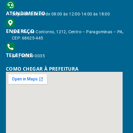
ATENDIMENTO
Segunda à Sexta de 08:00 às 12:00-14:00 às 18:00
ENDEREÇO
End.: Av. do Contorno, 1212, Centro – Paragominas – PA,
CEP: 68625-445
TELEFONE
(91) 98309-0035
COMO CHEGAR À PREFEITURA