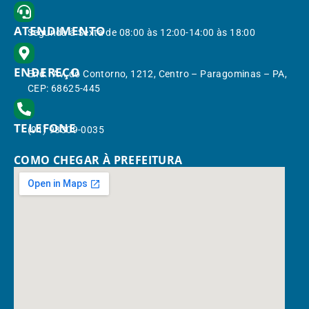
ATENDIMENTO
Segunda à Sexta de 08:00 às 12:00-14:00 às 18:00
ENDEREÇO
End.: Av. do Contorno, 1212, Centro – Paragominas – PA,
CEP: 68625-445
TELEFONE
(91) 98309-0035
COMO CHEGAR À PREFEITURA