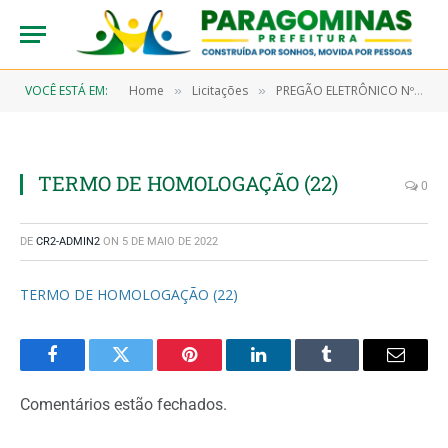
VOCÊ ESTÁ EM:
Home
Licitações
PREGÃO ELETRÔNICO Nº 9/2021-00003 (AQUISIÇÃO DE COMBUSTÍVEIS: GASOLINA COMUM, ÓLEO DIESEL S-10 E ÓLEO DIESEL S-500, BEM COMO GRAXAS, FILTROS, ADITIVO ANTIPOLUENTE E ÓLEOS LUBRIFICANTES)
»
»
TERMO DE HOMOLOGAÇÃO (22)
0
DE
CR2-ADMIN2
ON
5 DE MAIO DE 2022
TERMO DE HOMOLOGAÇÃO (22)
Facebook
Twitter
Pinterest
LinkedIn
Tumblr
Email
Comentários estão fechados.