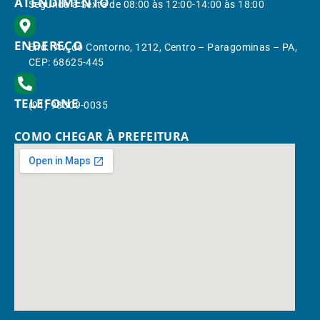
ATENDIMENTO
Segunda à Sexta de 08:00 às 12:00-14:00 às 18:00
ENDEREÇO
End.: Av. do Contorno, 1212, Centro – Paragominas – PA,
CEP: 68625-445
TELEFONE
(91) 98309-0035
COMO CHEGAR À PREFEITURA