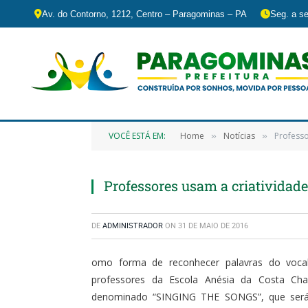
Av. do Contorno, 1212, Centro – Paragominas – PA
Seg. a se
VOCÊ ESTÁ EM:
Home
Notícias
Professo
»
»
Professores usam a criatividade
DE
ADMINISTRADOR
ON
31 DE MAIO DE 2016
omo forma de reconhecer palavras do vocabu
professores da Escola Anésia da Costa Cha
denominado “SINGING THE SONGS”, que será 