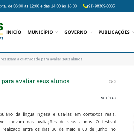
xta. de 08:00 às 12:00 e das 14:00 às 18:00
(91) 98309-0035
INICÍO
MUNICÍPIO
GOVERNO
PUBLICAÇÕES
res usam a criatividade para avaliar seus alunos
 para avaliar seus alunos
0
NOTÍCIAS
lário da língua inglesa e usá-las em contextos reais,
ves inovam nas avaliações de seus alunos. O festival
realizado entre os dias 30 de maio e 03 de junho, no