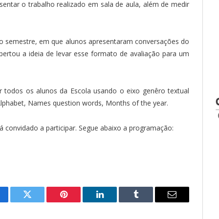
esentar o trabalho realizado em sala de aula, além de medir
iro semestre, em que alunos apresentaram conversações do
spertou a ideia de levar esse formato de avaliação para um
todos os alunos da Escola usando o eixo genêro textual
lphabet, Names question words, Months of the year.
á convidado a participar. Segue abaixo a programação:
cebook
Twitter
Pinterest
LinkedIn
Tumblr
Email