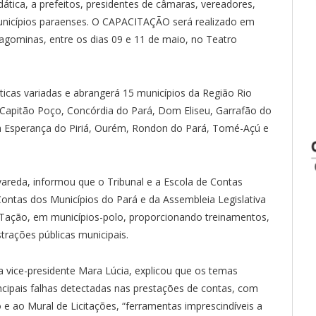
ática, a prefeitos, presidentes de câmaras, vereadores,
municípios paraenses. O CAPACITAÇÃO será realizado em
agominas, entre os dias 09 e 11 de maio, no Teatro
ticas variadas e abrangerá 15 municípios da Região Rio
, Capitão Poço, Concórdia do Pará, Dom Eliseu, Garrafão do
ova Esperança do Piriá, Ourém, Rondon do Pará, Tomé-Açú e
areda, informou que o Tribunal e a Escola de Contas
Contas dos Municípios do Pará e da Assembleia Legislativa
ITação, em municípios-polo, proporcionando treinamentos,
trações públicas municipais.
ra vice-presidente Mara Lúcia, explicou que os temas
ncipais falhas detectadas nas prestações de contas, com
 e ao Mural de Licitações, “ferramentas imprescindíveis a