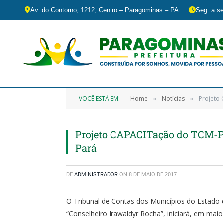
Av. do Contorno, 1212, Centro – Paragominas – PA
Seg. a se
VOCÊ ESTÁ EM:
Home
Notícias
Projeto
»
»
Projeto CAPACITação do TCM-PA
Pará
DE
ADMINISTRADOR
ON
8 DE MAIO DE 2017
O Tribunal de Contas dos Municípios do Estado 
“Conselheiro Irawaldyr Rocha”, iníciará, em ma