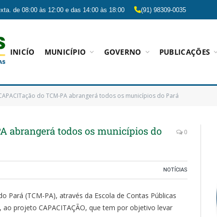
xta. de 08:00 às 12:00 e das 14:00 às 18:00
(91) 98309-0035
INICÍO
MUNICÍPIO
GOVERNO
PUBLICAÇÕES
 CAPACITação do TCM-PA abrangerá todos os municípios do Pará
 abrangerá todos os municípios do
0
NOTÍCIAS
do Pará (TCM-PA), através da Escola de Contas Públicas
io, ao projeto CAPACITAÇÃO, que tem por objetivo levar