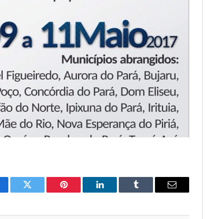
cebook
Twitter
Pinterest
LinkedIn
Tumblr
Email