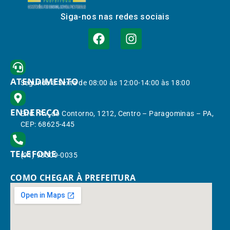
Siga-nos nas redes sociais
ATENDIMENTO
Segunda à Sexta de 08:00 às 12:00-14:00 às 18:00
ENDEREÇO
End.: Av. do Contorno, 1212, Centro – Paragominas – PA,
CEP: 68625-445
TELEFONE
(91) 98309-0035
COMO CHEGAR À PREFEITURA