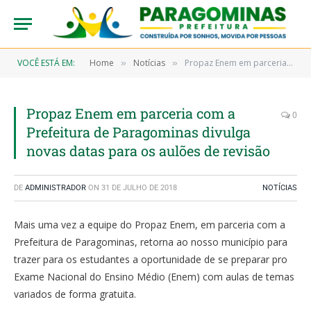
VOCÊ ESTÁ EM:
Home
Notícias
Propaz Enem em parceria com a Prefeitura de Paragominas divulga novas datas para os aulões de revisão
»
»
Propaz Enem em parceria com a
0
Prefeitura de Paragominas divulga
novas datas para os aulões de revisão
DE
ADMINISTRADOR
ON
31 DE JULHO DE 2018
NOTÍCIAS
Mais uma vez a equipe do Propaz Enem, em parceria com a
Prefeitura de Paragominas, retorna ao nosso município para
trazer para os estudantes a oportunidade de se preparar pro
Exame Nacional do Ensino Médio (Enem) com aulas de temas
variados de forma gratuita.