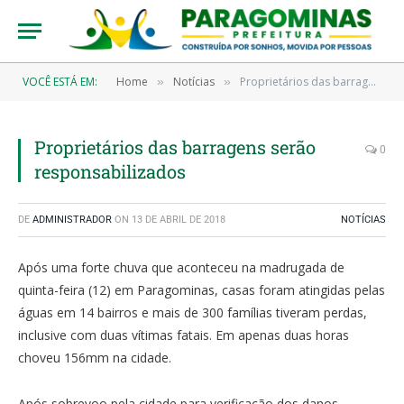
VOCÊ ESTÁ EM:
Home
Notícias
Proprietários das barragens serão responsabilizados
»
»
Proprietários das barragens serão
0
responsabilizados
DE
ADMINISTRADOR
ON
13 DE ABRIL DE 2018
NOTÍCIAS
Após uma forte chuva que aconteceu na madrugada de
quinta-feira (12) em Paragominas, casas foram atingidas pelas
águas em 14 bairros e mais de 300 famílias tiveram perdas,
inclusive com duas vítimas fatais. Em apenas duas horas
choveu 156mm na cidade.
Após sobrevoo pela cidade para verificação dos danos