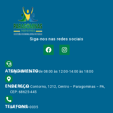
Siga-nos nas redes sociais
ATENDIMENTO
Segunda à Sexta de 08:00 às 12:00-14:00 às 18:00
ENDEREÇO
End.: Av. do Contorno, 1212, Centro – Paragominas – PA,
CEP: 68625-445
TELEFONE
(91) 98309-0035