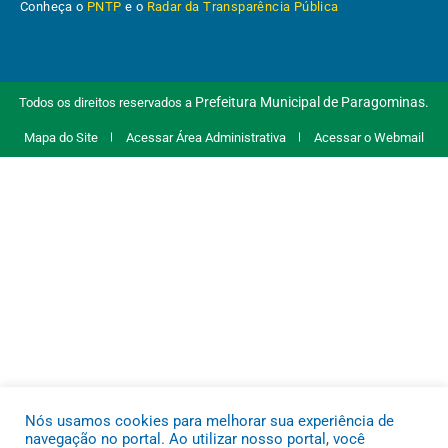
Conheça o
PNTP
e o
Radar da Transparência Pública
Prefeitura Municipal de Paragominas.
Todos os direitos reservados a
Mapa do Site
Acessar Área Administrativa
Acessar o Webmail
Nós usamos cookies para melhorar sua experiência de
navegação no portal. Ao utilizar nosso portal, você