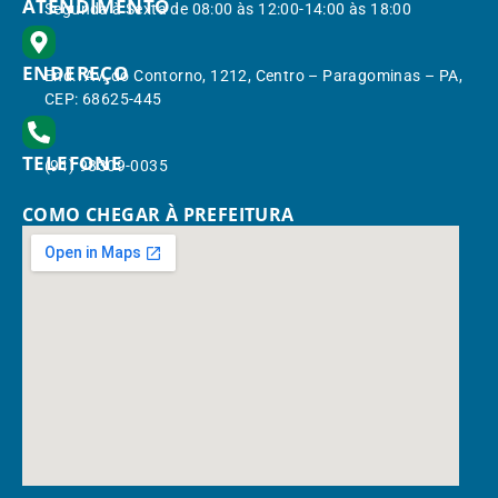
ATENDIMENTO
Segunda à Sexta de 08:00 às 12:00-14:00 às 18:00
ENDEREÇO
End.: Av. do Contorno, 1212, Centro – Paragominas – PA,
CEP: 68625-445
TELEFONE
(91) 98309-0035
COMO CHEGAR À PREFEITURA