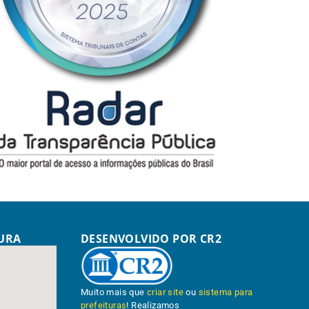
TURA
DESENVOLVIDO POR CR2
Muito mais que
criar site
ou
sistema para
prefeituras
! Realizamos