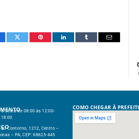
cebook
Twitter
Pinterest
LinkedIn
Tumblr
Email
COMO CHEGAR À PREFEI
IMENTO
à Sexta de 08:00 às 12:00-
 18:00
EÇO
. do Contorno, 1212, Centro –
inas – PA, CEP: 68625-445