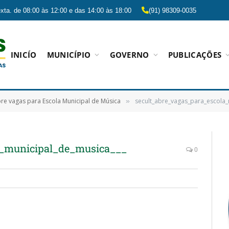
xta. de 08:00 às 12:00 e das 14:00 às 18:00
(91) 98309-0035
INICÍO
MUNICÍPIO
GOVERNO
PUBLICAÇÕES
bre vagas para Escola Municipal de Música
secult_abre_vagas_para_escola_
»
a_municipal_de_musica___
0