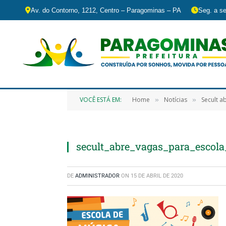
Av. do Contorno, 1212, Centro – Paragominas – PA
Seg. a se
VOCÊ ESTÁ EM:
Home
Notícias
Secult a
»
»
secult_abre_vagas_para_escol
DE
ADMINISTRADOR
ON
15 DE ABRIL DE 2020