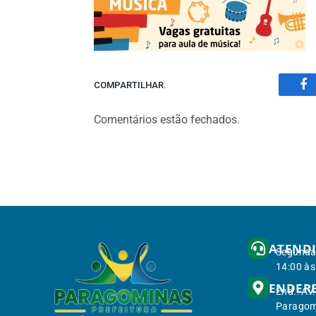
COMPARTILHAR.
Fa
Comentários estão fechados.
ATEND
Segunda 
14:00 às
ENDER
End.: Av
Paragom