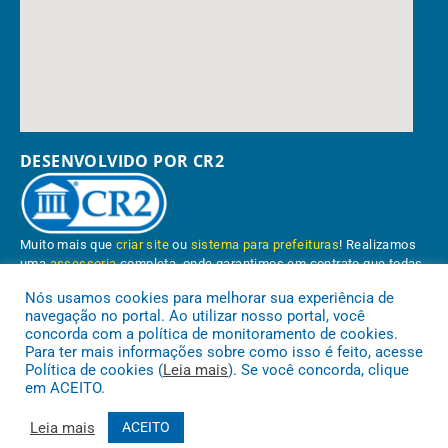
DESENVOLVIDO POR CR2
Muito mais que
criar site
ou
sistema para prefeituras
! Realizamos
uma
assessoria
completa, onde garantimos em contrato que todas
as exigências das
leis de transparência pública
serão atendidas.
Nós usamos cookies para melhorar sua experiência de
navegação no portal. Ao utilizar nosso portal, você
Conheça o
PNTP
e o
Radar da Transparência Pública
concorda com a política de monitoramento de cookies.
Para ter mais informações sobre como isso é feito, acesse
Política de cookies (
Leia mais
). Se você concorda, clique
em ACEITO.
Prefeitura Municipal de Paragominas.
Todos os direitos reservados a
Leia mais
ACEITO