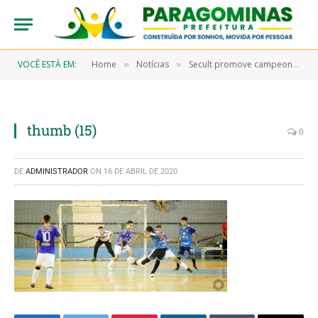
VOCÊ ESTÁ EM:
Home
Notícias
Secult promove campeonato adulto de futsal no Ginásio de Esportes
»
»
thumb (15)
0
DE
ADMINISTRADOR
ON
16 DE ABRIL DE 2020