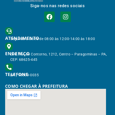
Siga-nos nas redes sociais
ATENDIMENTO
Segunda à Sexta de 08:00 às 12:00-14:00 às 18:00
ENDEREÇO
End.: Av. do Contorno, 1212, Centro – Paragominas – PA,
CEP: 68625-445
TELEFONE
(91) 98309-0035
COMO CHEGAR À PREFEITURA