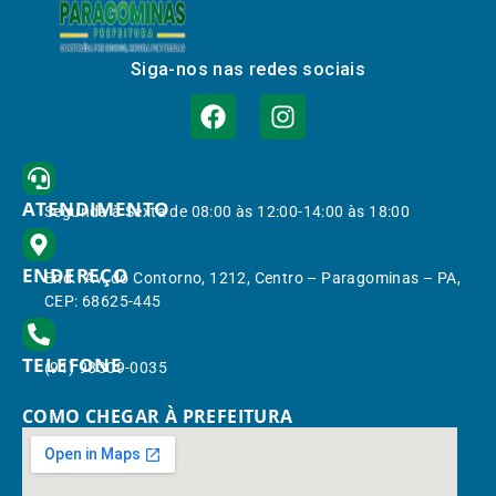
Siga-nos nas redes sociais
ATENDIMENTO
Segunda à Sexta de 08:00 às 12:00-14:00 às 18:00
ENDEREÇO
End.: Av. do Contorno, 1212, Centro – Paragominas – PA,
CEP: 68625-445
TELEFONE
(91) 98309-0035
COMO CHEGAR À PREFEITURA