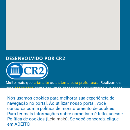
DESENVOLVIDO POR CR2
Muito mais que
criar site
ou
sistema para prefeituras
! Realizamos
uma
assessoria
completa, onde garantimos em contrato que todas
as exigências das
leis de transparência pública
serão atendidas.
Nós usamos cookies para melhorar sua experiência de
navegação no portal. Ao utilizar nosso portal, você
Conheça o
PNTP
e o
Radar da Transparência Pública
concorda com a política de monitoramento de cookies.
Para ter mais informações sobre como isso é feito, acesse
Política de cookies (
Leia mais
). Se você concorda, clique
em ACEITO.