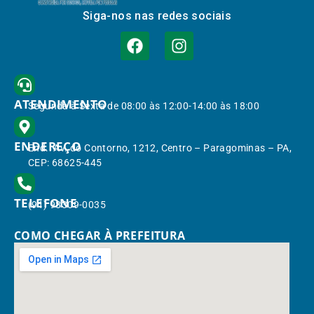
Siga-nos nas redes sociais
ATENDIMENTO
Segunda à Sexta de 08:00 às 12:00-14:00 às 18:00
ENDEREÇO
End.: Av. do Contorno, 1212, Centro – Paragominas – PA,
CEP: 68625-445
TELEFONE
(91) 98309-0035
COMO CHEGAR À PREFEITURA