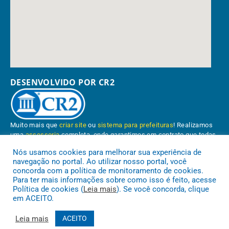
DESENVOLVIDO POR CR2
Muito mais que
criar site
ou
sistema para prefeituras
! Realizamos
uma
assessoria
completa, onde garantimos em contrato que todas
as exigências das
leis de transparência pública
serão atendidas.
Nós usamos cookies para melhorar sua experiência de
navegação no portal. Ao utilizar nosso portal, você
Conheça o
PNTP
e o
Radar da Transparência Pública
concorda com a política de monitoramento de cookies.
Para ter mais informações sobre como isso é feito, acesse
Política de cookies (
Leia mais
). Se você concorda, clique
em ACEITO.
Prefeitura Municipal de Paragominas.
Todos os direitos reservados a
Leia mais
ACEITO