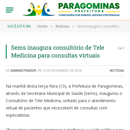
VOCÊ ESTÁ EM:
Home
Notícias
Sems inaugura consultório de Tele Medicina para consultas virtuais
»
»
Sems inaugura consultório de Tele
0
Medicina para consultas virtuais
DE
ADMINISTRADOR
ON
13 DE NOVEMBRO DE 2018
NOTÍCIAS
Na manhã desta terça-feira (13), a Prefeitura de Paragominas,
através da Secretaria Municipal de Saúde (Sems), inaugurou o
Consultório de Tele Medicina, voltado para o atendimento
virtual de pacientes que necessitem de consultas com
especialistas.
“Buscamos sempre aprimorar e melhorar a saúde pública para