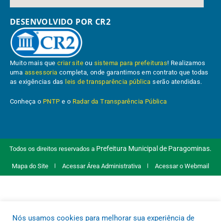
DESENVOLVIDO POR CR2
Muito mais que
criar site
ou
sistema para prefeituras
! Realizamos
uma
assessoria
completa, onde garantimos em contrato que todas
as exigências das
leis de transparência pública
serão atendidas.
Conheça o
PNTP
e o
Radar da Transparência Pública
Prefeitura Municipal de Paragominas.
Todos os direitos reservados a
Mapa do Site
Acessar Área Administrativa
Acessar o Webmail
Nós usamos cookies para melhorar sua experiência de