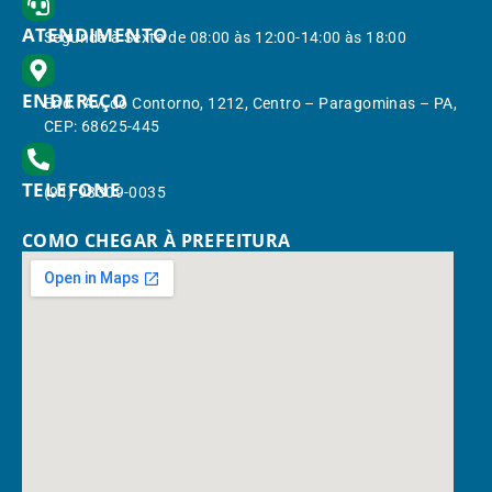
ATENDIMENTO
Segunda à Sexta de 08:00 às 12:00-14:00 às 18:00
ENDEREÇO
End.: Av. do Contorno, 1212, Centro – Paragominas – PA,
CEP: 68625-445
TELEFONE
(91) 98309-0035
COMO CHEGAR À PREFEITURA