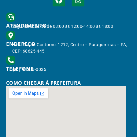
ATENDIMENTO
Segunda à Sexta de 08:00 às 12:00-14:00 às 18:00
ENDEREÇO
End.: Av. do Contorno, 1212, Centro – Paragominas – PA,
CEP: 68625-445
TELEFONE
(91) 98309-0035
COMO CHEGAR À PREFEITURA